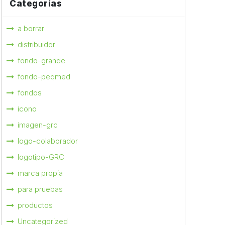
Categorías
a borrar
distribuidor
fondo-grande
fondo-peqmed
fondos
icono
imagen-grc
logo-colaborador
logotipo-GRC
marca propia
para pruebas
productos
Uncategorized